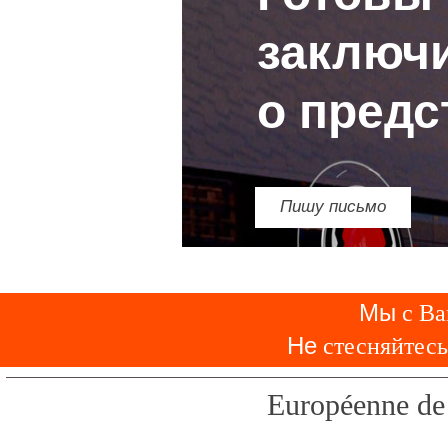
заключ
о предс
Пишу письмо
Мы
с Ва
Не
стесняйтесь 
Européenne de