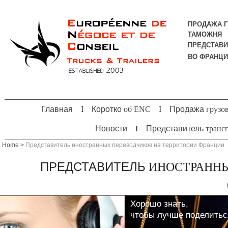
ПРОДАЖА Г
ТАМОЖНЯ
ПРЕДСТАВИ
ВО ФРАНЦ
Главная
I
Коротко
об ENC
I
Продажа
грузо
Новости
I
Представитель
трансп
Home >
Представитель иностранных переводчиков на территории Франции
ПРЕДСТАВИТЕЛЬ
ИНОСТРАННЫ
Хорошо знать,
чтобы лучше поделитьс